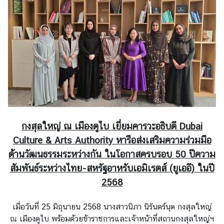
บ
ริ
ก
า
ร
ด้
า
น
ก
กงสุลใหญ่ ณ เมืองดูไบ เยี่ยมคารวะอธิบดี Dubai
ง
Culture & Arts Authority หารือส่งเสริมความร่วมมือ
สุ
ด้านวัฒนธรรมระหว่างกัน ในโอกาสครบรอบ 50 ปีความ
ล
สัมพันธ์ระหว่างไทย-สหรัฐอาหรับเอมิเรตส์ (ยูเออี) ในปี
2568
เ
ลื
เมื่อวันที่ 25 มิถุนายน 2568 นางสาวนิภา นิรันดร์นุต กงสุลใหญ่
อ
ณ เมืองดูไบ พร้อมด้วยข้าราชการและเจ้าหน้าที่สถานกงสุลใหญ่ฯ