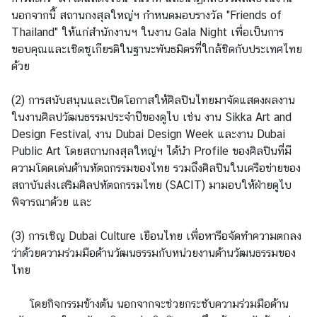
ร
นอกจากนี้ สถานกงสุลใหญ่ฯ กำหนดมอบรางวัล "Friends of
ส
Thailand" ให้แก่สำนักงานฯ ในงาน Gala Night เพื่อเป็นการ
า
ขอบคุณและเชิดชูเกียรติในฐานะพันธมิตรที่ใกล้ชิดกับประเทศไทย
ร
ด้วย
อ
อ
(2) การสนับสนุนและเปิดโอกาสให้ศิลปินไทยมาจัดแสดงผลงาน
น
ในงานศิลปวัฒนธรรมประจำปีของดูไบ เช่น งาน Sikka Art and
ไ
Design Festival, งาน Dubai Design Week และงาน Dubai
ล
Public Art โดยสถานกงสุลใหญ่ฯ ได้นำ Profile ของศิลปินที่มี
น์
ความโดดเด่นด้านหัตถกรรมของไทย รวมถึงศิลปินในเครือข่ายของ
ก
สถาบันส่งเสริมศิลปหัตถกรรมไทย (SACIT) มามอบให้ฝ่ายดูไบ
ร
พิจารณาด้วย และ
ม
ก
(3) การเชิญ Dubai Culture เยือนไทย เพื่อหารือจัดทำความตกลง
า
ว่าด้วยความร่วมมือด้านวัฒนธรรมกับหน่วยงานด้านวัฒนธรรมของ
ร
ไทย
ก
ง
โดยกิจกรรมข้างต้น นอกจากจะช่วยกระชับความร่วมมือด้าน
สุ