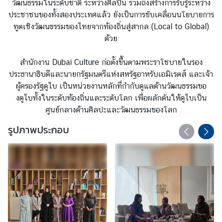
วัฒนธรรมในระดับชาติ ระหว่างศิลปิน รวมถึงสร้างการรับรู้ระหว่าง
ล
ประชาชนของทั้งสองประเทศแล้ว ยังเป็นการขับเคลื่อนนโยบายการ
ทูตเชิงวัฒนธรรมของไทยจากท้องถิ่นสู่สากล (Local to Global)
ด้วย
ค
ว
สำนักงาน Dubai Culture ก่อตั้งขึ้นตามพระราโชบายในรอง
า
ประธานาธิบดีและนายกรัฐมนตรีแห่งสหรัฐอาหรับเอมิเรตส์ และเจ้า
ม
ผู้ครองรัฐดูไบ เป็นหน่วยงานหลักที่กำกับดูแลด้านวัฒนธรรมขอ
สั
งดูไบทั้งในระดับท้องถิ่นและระดับโลก เพื่อผลักดันให้ดูไบเป็น
ม
ศูนย์กลางด้านศิลปะและวัฒนธรรมของโลก
พั
น
รูปภาพประกอบ
ธ์
ไ
ท
ย
-
ยู
เ
อ