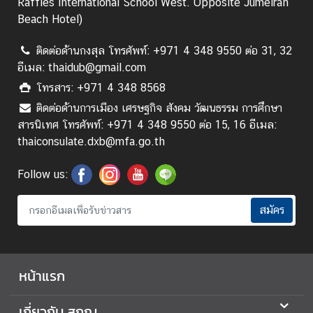
Raffles International School West. Opposite Jumeirah
ป
Beach Hotel)
ร
ะ
ติดต่อด้านกงสุล โทรศัพท์: +971 4 348 9550 ต่อ 31, 32
ช
อีเมล: thaidub@gmail.com
า
โทรสาร: +971 4 348 8568
สั
ม
ติดต่อด้านการเมือง เศรษฐกิจ สังคม วัฒนธรรม การศึกษา
พั
สารนิเทศ โทรศัพท์: +971 4 348 9550 ต่อ 15, 16 อีเมล:
น
thaiconsulate.dxb@mfa.go.th
ธ์
/
Follow us:
กิ
จ
สมัคร
ก
ร
ร
หน้าแรก
ม
เกี่ยวกับ สกญ.