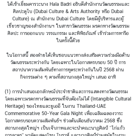
ก
ได้เข้าเยี่ยมคารวะนาง Hala Badri อธิบดีสำนักงานวัฒนธรรมและ
ตั้
ศิลปะดูไบ (Dubai Culture & Arts Authority หรือ Dubai
ง
Culture) ณ สำนักงาน Dubai Culture โดยมีผู้บริหารและผู้
น
เชี่ยวชาญของสำนักงานฯ ในสาขาวัฒนธรรม มรดกทางวัฒนธรรม
อ
ศิลปะ การออกแบบ วรรณกรรม และพิพิธภัณฑ์ เข้าร่วมการหารือ
ก
ในครั้งนี้ด้วย
ร
า
ในโอกาสนี้ สองฝ่ายได้เห็นชอบแนวทางส่งเสริมความร่วมมือด้าน
ช
วัฒนธรรมระหว่างกัน โดยเฉพาะในโอกาสครบรอบ 50 ปี การ
อ
สถาปนาความสัมพันธ์ทางการทูตระหว่างกันในปี 2568 ผ่าน
า
กิจกรรมต่าง ๆ ตามที่สถานกงสุลใหญ่ฯ เสนอ อาทิ
ณ
า
(1) การนำเสนอเอกลักษณ์ประจำชาติและการแสดงทางวัฒนธรรม
จั
โดยเฉพาะมรดกทางวัฒนธรรมที่จับต้องไม่ได้ (Intangible Cultural
ก
Heritage) ของไทยและยูเออี ในงาน Thailand-UAE
ร
Commemorative 50-Year Gala Night เพื่อเฉลิมฉลองวาระ
โอกาสครบรอบความสัมพันธ์ฯ ช่วงต้นเดือนธันวาคม 2568 ซึ่ง
ว
สถานกงสุลใหญ่ฯ เป็นเจ้าภาพและจะนำคณะนาฏศิลป์ “ไก่แก้ว
า
การละคร” มาจัดแสดงโขน โนราห์ และนาฏศิลป์ร่วมสมัยในงาน