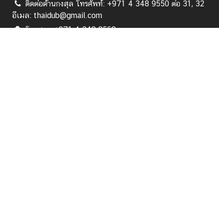
ติดต่อด้านกงสุล โทรศัพท์: +971 4 348 9550 ต่อ 31, 32
ล
อีเมล: thaidub@gmail.com
โทรสาร: +971 4 348 8568
ค
ติดต่อด้านการเมือง เศรษฐกิจ สังคม วัฒนธรรม การศึกษา
ว
สารนิเทศ โทรศัพท์: +971 4 348 9550 ต่อ 15, 16 อีเมล:
า
thaiconsulate.dxb@mfa.go.th
ม
สั
Follow us:
ม
พั
สมัคร
น
ธ์
ไ
ท
หน้าแรก
ย
-
เกี่ยวกับ สกญ.
ยู
เ
บริการด้านกงสุล
อ