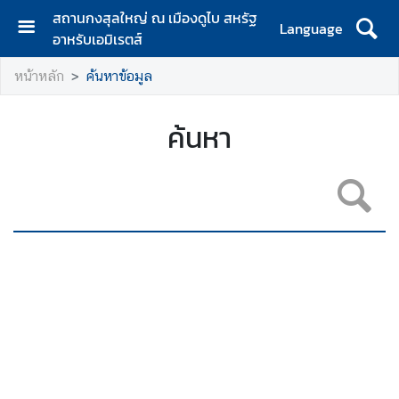
สถานกงสุลใหญ่ ณ เมืองดูไบ สหรัฐ
Language
อาหรับเอมิเรตส์
ห
หน้าหลัก
ค้นหาข้อมูล
น้
า
แ
ค้นหา
ร
ก
เ
กี่
ย
ว
กั
บ
ส
ก
ญ
.