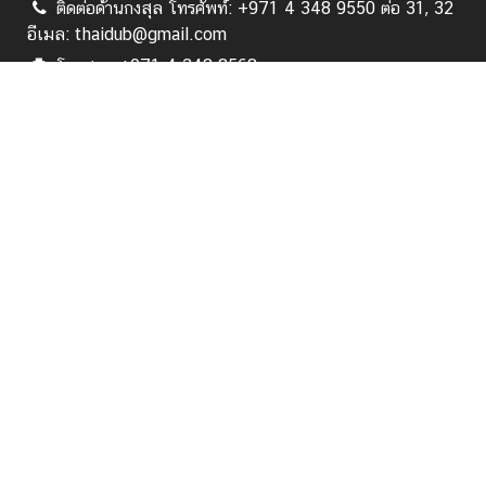
ติดต่อด้านกงสุล โทรศัพท์: +971 4 348 9550 ต่อ 31, 32
ล
อีเมล: thaidub@gmail.com
โทรสาร: +971 4 348 8568
ค
ติดต่อด้านการเมือง เศรษฐกิจ สังคม วัฒนธรรม การศึกษา
ว
สารนิเทศ โทรศัพท์: +971 4 348 9550 ต่อ 15, 16 อีเมล:
า
thaiconsulate.dxb@mfa.go.th
ม
สั
Follow us:
ม
พั
สมัคร
น
ธ์
ไ
ท
หน้าแรก
ย
-
เกี่ยวกับ สกญ.
ยู
เ
บริการด้านกงสุล
อ