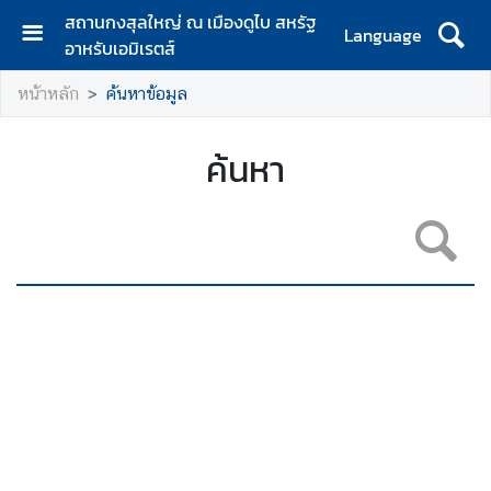
สถานกงสุลใหญ่ ณ เมืองดูไบ สหรัฐ
Language
อาหรับเอมิเรตส์
ห
หน้าหลัก
ค้นหาข้อมูล
น้
า
แ
ค้นหา
ร
ก
เ
กี่
ย
ว
กั
บ
ส
ก
ญ
.