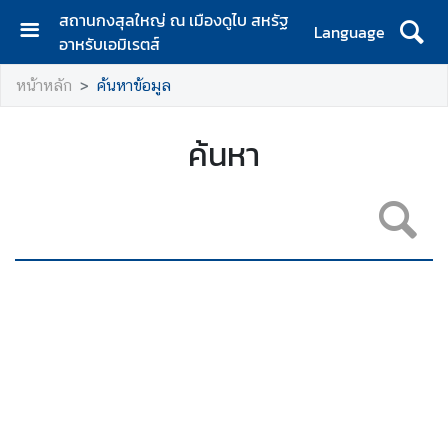
สถานกงสุลใหญ่ ณ เมืองดูไบ สหรัฐ
Language
อาหรับเอมิเรตส์
ห
หน้าหลัก
ค้นหาข้อมูล
น้
า
แ
ค้นหา
ร
ก
เ
กี่
ย
ว
กั
บ
ส
ก
ญ
.