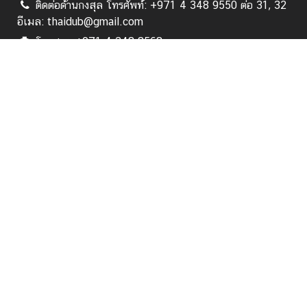
ติดต่อด้านกงสุล โทรศัพท์: +971 4 348 9550 ต่อ 31, 32
ล
อีเมล: thaidub@gmail.com
โทรสาร: +971 4 348 8568
ค
ติดต่อด้านการเมือง เศรษฐกิจ สังคม วัฒนธรรม การศึกษา
ว
สารนิเทศ โทรศัพท์: +971 4 348 9550 ต่อ 15, 16 อีเมล:
า
thaiconsulate.dxb@mfa.go.th
ม
สั
Follow us:
ม
พั
สมัคร
น
ธ์
ไ
ท
หน้าแรก
ย
-
เกี่ยวกับ สกญ.
ยู
เ
บริการด้านกงสุล
อ