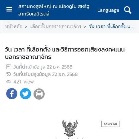
สถานกงสุลใหญ่ ณ เมืองดูไบ สหรัฐ
Language
อาหรับเอมิเรตส์
ห
หน้าหลัก
เลือกตั้งนอกราชอาณาจักร
วัน เวลา ที่เลือกตั้ง และวิธีการออกเสียงลงคะแนนนอกราชอาณาจักร
น้
า
แ
วัน เวลา ที่เลือกตั้ง และวิธีการออกเสียงลงคะแนน
ร
นอกราชอาณาจักร
ก
วันที่นำเข้าข้อมูล
22 ธ.ค. 2568
เ
วันที่ปรับปรุงข้อมูล
22 ธ.ค. 2568
กี่
421
view
ย
ว
กั
บ
ส
ก
ญ
.