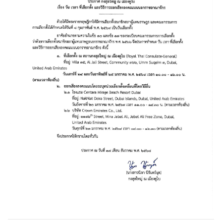
บ
ริ
ก
า
ร
ด้
า
น
ก
ง
สุ
ล
เ
ลื
อ