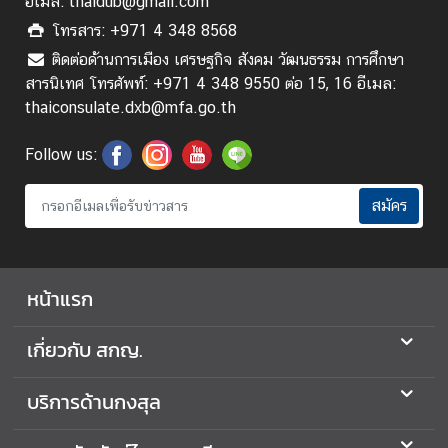
อีเมล: thaidub@gmail.com
ร
โทรสาร: +971 4 348 8568
ส
า
ติดต่อด้านการเมือง เศรษฐกิจ สังคม วัฒนธรรม การศึกษา
ร
สารนิเทศ โทรศัพท์: +971 4 348 9550 ต่อ 15, 16 อีเมล:
อ
thaiconsulate.dxb@mfa.go.th
อ
น
Follow us:
ไ
ล
สมัคร
น์
ก
ร
หน้าแรก
ม
ก
เกี่ยวกับ สกญ.
า
ร
ก
บริการด้านกงสุล
ง
สุ